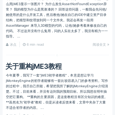
么用jME3显示一张图片？ 为什么发生AssetNotFoundException异
常？ 我的模型为什么是黑漆漆的？ 回答这些问题，一般我会先问他/
她使用的是什么开发工具，然后教他/她在自己的IDE中建立资产目录
结构，把模型和纹理放到同一个文件夹。我还会再发一段用
AssetManager 来导入3D模型的代码，让他/她参考着来修改自己的
代码。 不过这并没有什么鬼用，问的人实在太多了，我没有精力一一
指导。 ...
冰点
6 min read
阅读全文
关于重构jME3教程
今年夏季，我写了一套"jME3初学者教程"，本意是想让学习
jMonkeyEngine的初学者能够有一套比较容易入门的参考资料。写作
的过程中，我尽自己所能，希望把我所了解的jMonkeyEngine介绍清
楚。不过，目前来看，并没有达到我的预期目标。所以我想在明年抽
空把它重构。 **重构的主要原因，是这套教程没有区分知识的难度。
**虽然名为“初学者”教程，但是从读者反馈来看，文章中夹杂了大量
不适合初学者的内容。 ...