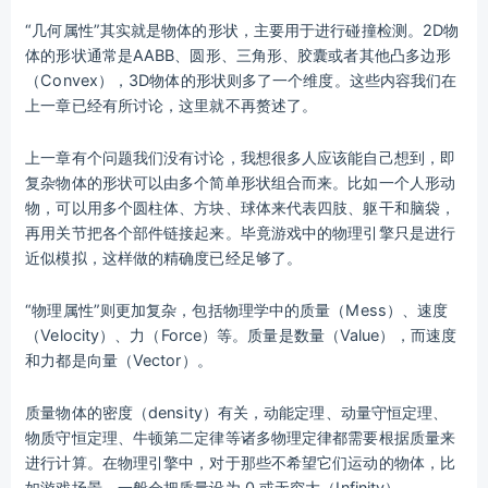
“几何属性”其实就是物体的形状，主要用于进行碰撞检测。2D物
体的形状通常是AABB、圆形、三角形、胶囊或者其他凸多边形
（Convex），3D物体的形状则多了一个维度。这些内容我们在
上一章已经有所讨论，这里就不再赘述了。
上一章有个问题我们没有讨论，我想很多人应该能自己想到，即
复杂物体的形状可以由多个简单形状组合而来。比如一个人形动
物，可以用多个圆柱体、方块、球体来代表四肢、躯干和脑袋，
再用关节把各个部件链接起来。毕竟游戏中的物理引擎只是进行
近似模拟，这样做的精确度已经足够了。
“物理属性”则更加复杂，包括物理学中的质量（Mess）、速度
（Velocity）、力（Force）等。质量是数量（Value），而速度
和力都是向量（Vector）。
质量物体的密度（density）有关，动能定理、动量守恒定理、
物质守恒定理、牛顿第二定律等诸多物理定律都需要根据质量来
进行计算。在物理引擎中，对于那些不希望它们运动的物体，比
如游戏场景，一般会把质量设为 0 或无穷大（Infinity）。