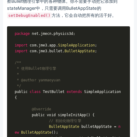
察Bullet物理引擎中的各种物体。你不需要手动把它添加到
stateManager中，只需要调用BulletAppState的
方法，它会自动把所有的活干好。
setDebugEnabled()
package
 net.jmecn.physics3d;

import
 com.jme3.app.
SimpleApplication
import
 com.jme3.bullet.
BulletAppState
;

/**

 * 使用Bullet物理引擎

 * 

 * @author yanmaoyuan

 */
public 
class
TestBullet
extends
SimpleApplication
{

@Override
	public void simpleInitApp() {		

// 初始化物理引擎
BulletAppState
 bulletAppState = 
n
ew
BulletAppState
();
