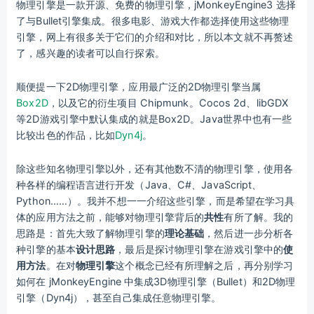
物理引擎是一款开源、免费的物理引擎，jMonkeyEngine3 选择
了与Bullet引擎集成。很多电影、游戏大作都选择使用这些物理
引擎，网上有很多关于它们的介绍和对比，所以本文就不再赘述
了，感兴趣的读者可以自行探索。
顺便提一下2D物理引擎，应用最广泛的2D物理引擎当属
Box2D
，以及它的衍生项目 Chipmunk。Cocos 2d、libGDX
等2D游戏引擎中默认集成的就是Box2D。Java世界中也有一些
比较出色的作品，比如
Dyn4j
。
除这些知名物理引擎以外，还有其他数不清的物理引擎，使用各
种各样的编程语言进行开发（Java、C#、JavaScript、
Python……）。我并不想一一介绍这些引擎，而是希望在学习具
体的应用方法之前，能够对物理引擎背后的
共性
有所了解。我的
思路是：首先大致了解物理引擎的
理论基础
，然后进一步分析各
种引擎的基本
设计思路
，最后是探讨物理引擎在游戏引擎中的
使
用方法
。在对
物理引擎
这个概念已经有所理解之后，再分别学习
如何在 jMonkeyEngine 中集成3D物理引擎（Bullet）和2D物理
引擎（Dyn4j），甚至自己集成任意物理引擎。