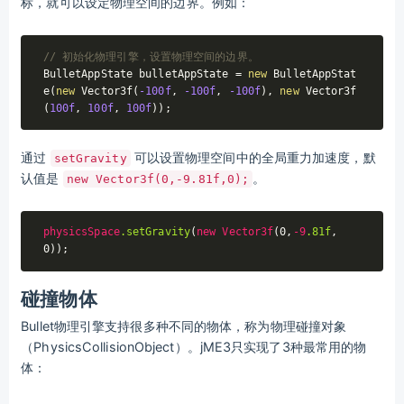
标，就可以设定物理空间的边界。例如：
// 初始化物理引擎，设置物理空间的边界。
BulletAppState bulletAppState = 
new
 BulletAppStat
e(
new
 Vector3f(
-100f
, 
-100f
, 
-100f
), 
new
 Vector3f
(
100f
, 
100f
, 
100f
通过
可以设置物理空间中的全局重力加速度，默
setGravity
认值是
。
new Vector3f(0,-9.81f,0);
physicsSpace
.setGravity
(
new
Vector3f
(0,
-9
.81f
,
碰撞物体
Bullet物理引擎支持很多种不同的物体，称为物理碰撞对象
（PhysicsCollisionObject）。jME3只实现了3种最常用的物
体：