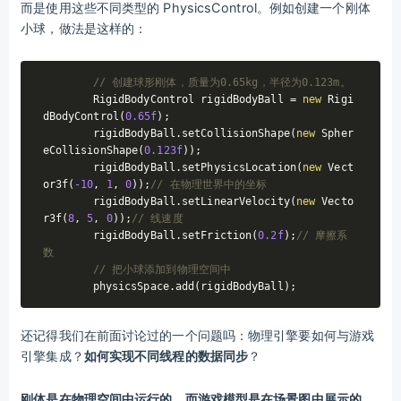
而是使用这些不同类型的 PhysicsControl。例如创建一个刚体
小球，做法是这样的：
// 创建球形刚体，质量为0.65kg，半径为0.123m。
	RigidBodyControl rigidBodyBall = 
new
 Rigi
dBodyControl(
0.65f
);

	rigidBodyBall.setCollisionShape(
new
 Spher
eCollisionShape(
0.123f
));

	rigidBodyBall.setPhysicsLocation(
new
 Vect
or3f(
-10
, 
1
, 
0
));
// 在物理世界中的坐标
	rigidBodyBall.setLinearVelocity(
new
 Vecto
r3f(
8
, 
5
, 
0
));
// 线速度
	rigidBodyBall.setFriction(
0.2f
);
// 摩擦系
数
// 把小球添加到物理空间中
还记得我们在前面讨论过的一个问题吗：物理引擎要如何与游戏
引擎集成？
如何实现不同线程的数据同步
？
刚体是在物理空间中运行的，而游戏模型是在场景图中展示的，