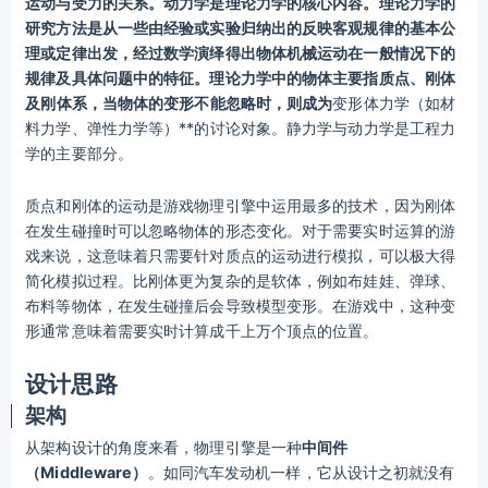
运动与受力的关系。动力学是理论力学的核心内容。理论力学的
研究方法是从一些由经验或实验归纳出的反映客观规律的基本公
理或定律出发，经过数学演绎得出物体机械运动在一般情况下的
规律及具体问题中的特征。理论力学中的物体主要指
质点
、
刚体
及
刚体系
，当物体的变形不能忽略时，则成为
变形体力学（如材
料力学、弹性力学等）**的讨论对象。静力学与动力学是工程力
学的主要部分。
质点和刚体的运动是游戏物理引擎中运用最多的技术，因为刚体
在发生碰撞时可以忽略物体的形态变化。对于需要实时运算的游
戏来说，这意味着只需要针对质点的运动进行模拟，可以极大得
简化模拟过程。比刚体更为复杂的是软体，例如布娃娃、弹球、
布料等物体，在发生碰撞后会导致模型变形。在游戏中，这种变
形通常意味着需要实时计算成千上万个顶点的位置。
设计思路
架构
从架构设计的角度来看，物理引擎是一种
中间件
（Middleware）
。如同汽车发动机一样，它从设计之初就没有