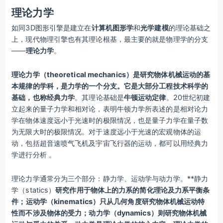
理论力学
如同3D图形引擎是建立在
计算机图形学
和
光学建模
的理论基础之
上，现代物理引擎也有其理论根基，最主要的就是物理学的分支
——
理论力学
。
理论力学（theoretical mechanics）
是研究物体机械运动的基
本规律的学科，是力学的一个分支。它是大部分工程技术科学的
基础，也称
经典力学
。其理论基础是
牛顿运动定律
。20世纪初建
立起来的量子力学和相对论，表明牛顿力学所表述的是相对论力
学在物体速度远小于光速时的极限情况，也是量子力学在量子数
为无限大时的极限情况。对于速度远小于光速的宏观物体的运
动，包括超音速喷气飞机及宇宙飞行器的运动，都可以用经典力
学进行分析 。
理论力学通常分为三个部分：静力学、运动学与动力学。**静力
学（statics）
研究作用于物体上的力系的简化理论及力系平衡条
件；
运动学（kinematics）
只从几何角度研究物体机械运动特
性而不涉及物体的受力；
动力学（dynamics）
则研究物体机械