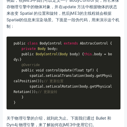
例如，在jME3中我们可以定义一个 BodyControl 类，用它来保
存物理引擎中的物体对象，并在update 方法中根据物体的状态
来改变 Spatial 的位置和旋转，然后jME3的主线程就会根据
Spatial的信息来渲染场景。下面是一段伪代码，用来演示这个机
制：
public 
class
BodyControl
extends
AbstracControl
{

private
Body
 body;

    public 
BodyControl
(
Body
 body) {
this
.body = bo
dy;}

@Override
    public void controlUpdate(float tpf) {

        spatial.setLocalTranslation(body.getPhysi
calPosition());
// 更新位置
        spatial.setLocalRotation(body.getPhysical
Rotation());
// 更新旋转
    }

关于物理引擎的介绍，就到此为止。下面我们通过 Bullet 和
Dyn4j 物理引擎，来了解如何在jME3中使用它们。