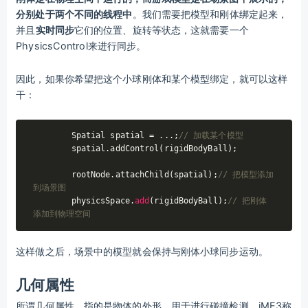
分别处于两个不同的线程中
。我们需要把模型和刚体绑定起来，
并且
实时同步
它们的位置、旋转等状态，这就需要一个
PhysicsControl来进行同步。
因此，如果你希望把这个小球刚体和某个模型绑定，就可以这样
干：
	Spatial spatial = ...;
// 加载某个模型
	spatial.addControl(rigidBodyBall);

	rootNode.attachChild(spatial);
// 把模型添加
到场景图
	physicsSpace.
add
(rigidBodyBall);
// 把刚体
添加到物理空间
这样做之后，场景中的模型就会保持与刚体小球同步运动。
几何属性
所谓几何属性，指的是物体的外形，用于进行碰撞检测。jME3称